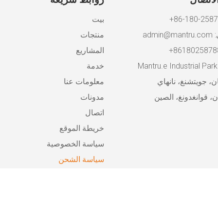
بيت
:
admin@mantru.com
منتجات
المشاريع
خدمة
 جويتشنغ، نانهاي
معلومات عنا
 قوانغدونغ، الصين
مدونات
اتصال
خريطة الموقع
سياسة الخصوصية
سياسة الشحن
سياسة الإرجاع والاسترداد