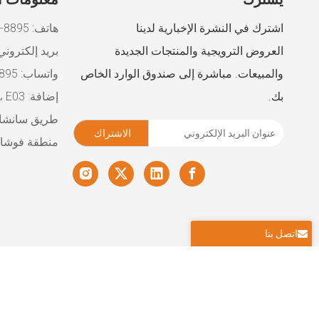
اشترك في النشرة الإخبارية لدينا
هاتف: 8895-2587-180-86+
العروض الترويجية والمنتجات الجديدة
بريد إلكتروني
والمبيعات. مباشرة إلى صندوق الوارد الخاص
واتساب: 8618025878895+
بك.
إضافة: Mantru.e Industrial Park، E03
طريق سانشان،
الاشتراك
منطقة فوشان،
اتصل بنا