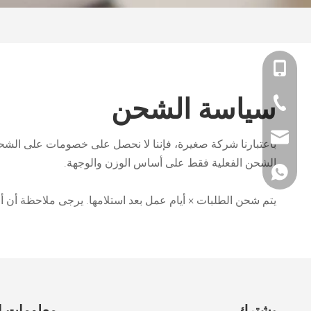
+86-180-2587-88
سياسة الشحن
+86-757-8127-35
admin@mantru.
باعتبارنا شركة صغيرة، فإننا لا نحصل على خصومات على الشحن
الشحن الفعلية فقط على أساس الوزن والوجهة.
+8618025878895
يتم شحن الطلبات × أيام عمل بعد استلامها. يرجى ملاحظة أن أو
يشترك
معلومات ا